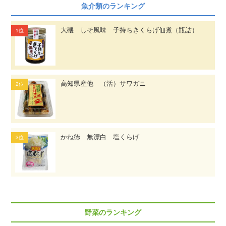
魚介類のランキング
大磯 しそ風味 子持ちきくらげ佃煮（瓶詰）
高知県産他 （活）サワガニ
かね徳 無漂白 塩くらげ
野菜のランキング