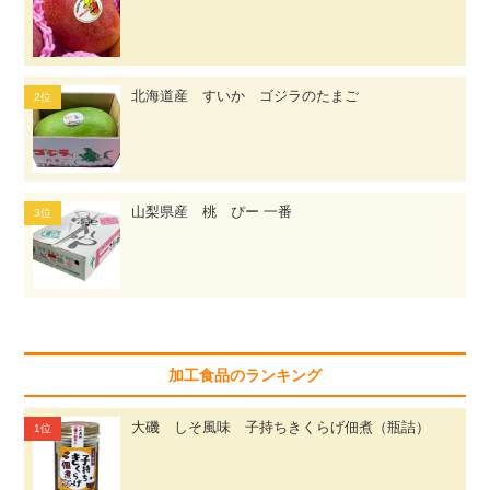
北海道産 すいか ゴジラのたまご
山梨県産 桃 ぴー 一番
加工食品のランキング
大磯 しそ風味 子持ちきくらげ佃煮（瓶詰）