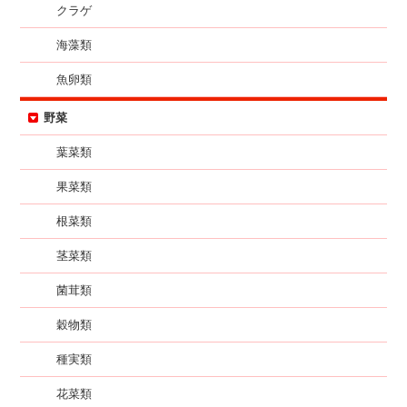
クラゲ
海藻類
魚卵類
野菜
葉菜類
果菜類
根菜類
茎菜類
菌茸類
穀物類
種実類
花菜類