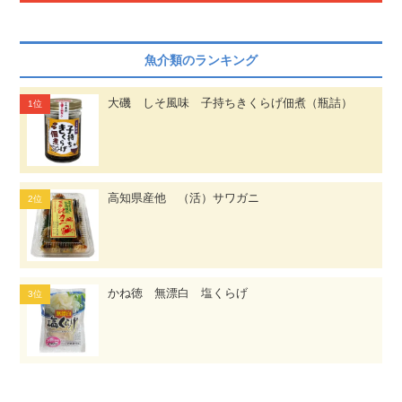
魚介類のランキング
大磯 しそ風味 子持ちきくらげ佃煮（瓶詰）
高知県産他 （活）サワガニ
かね徳 無漂白 塩くらげ