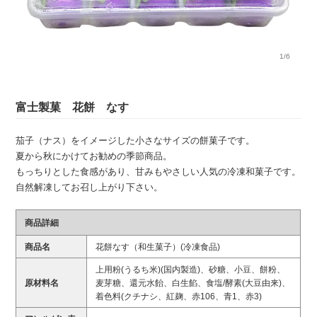
1/6
富士製菓 花餅 なす
茄子（ナス）をイメージした小さなサイズの餅菓子です。
夏から秋にかけてお勧めの季節商品。
もっちりとした食感があり、甘みもやさしい人気の冷凍和菓子です。
自然解凍してお召し上がり下さい。
商品詳細
商品名
花餅なす（和生菓子）(冷凍食品)
上用粉(うるち米)(国内製造)、砂糖、小豆、餅粉、
原材料名
麦芽糖、還元水飴、白生餡、食塩/酵素(大豆由来)、
着色料(クチナシ、紅麹、赤106、青1、赤3)