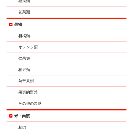
種実類
花菜類
果物
柑橘類
オレンジ類
仁果類
核果類
熱帯果樹
果実的野菜
その他の果物
米・肉類
精肉