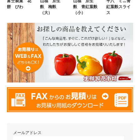
富士製菓 花
山福 京生
山福 京生
平八 ミニ青
餅 びわ
麩 梅麩
麩 青紅葉麩
紅葉麩スライ
（大）
（小）
ス
メールアドレス