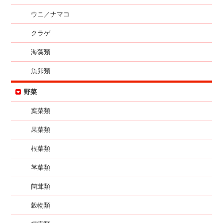
ウニ／ナマコ
クラゲ
海藻類
魚卵類
野菜
葉菜類
果菜類
根菜類
茎菜類
菌茸類
穀物類