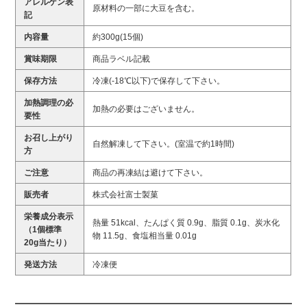
アレルゲン表
原材料の一部に大豆を含む。
記
内容量
約300g(15個)
賞味期限
商品ラベル記載
保存方法
冷凍(-18℃以下)で保存して下さい。
加熱調理の必
加熱の必要はございません。
要性
お召し上がり
自然解凍して下さい。(室温で約1時間)
方
ご注意
商品の再凍結は避けて下さい。
販売者
株式会社富士製菓
栄養成分表示
熱量 51kcal、たんぱく質 0.9g、脂質 0.1g、炭水化
（1個標準
物 11.5g、食塩相当量 0.01g
20g当たり）
発送方法
冷凍便