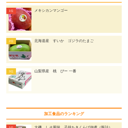
メキシカンマンゴー
北海道産 すいか ゴジラのたまご
山梨県産 桃 ぴー 一番
加工食品のランキング
大磯 しそ風味 子持ちきくらげ佃煮（瓶詰）