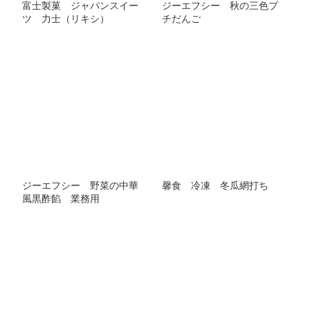
富士製菓 ジャパンスイー
ジーエフシー 秋の三色プ
ツ 力士（リキシ）
チだんご
ジーエフシー 野菜の中華
馨食 冷凍 冬瓜網打ち
風黒酢餡 業務用