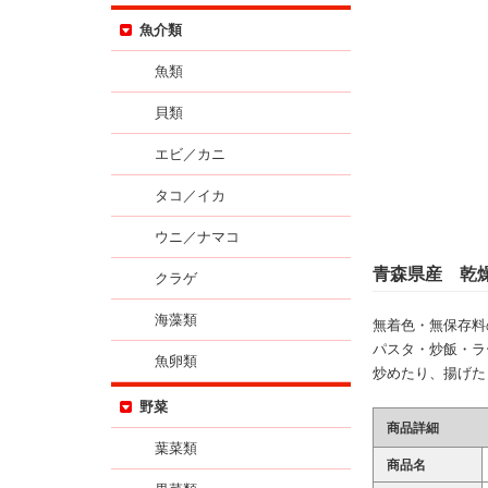
魚介類
魚類
貝類
エビ／カニ
タコ／イカ
ウニ／ナマコ
青森県産 乾
クラゲ
海藻類
無着色・無保存料
パスタ・炒飯・ラ
魚卵類
炒めたり、揚げた
野菜
商品詳細
葉菜類
商品名