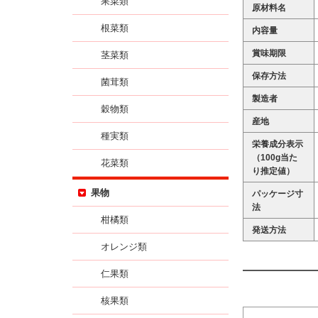
果菜類
原材料名
根菜類
内容量
賞味期限
茎菜類
保存方法
菌茸類
製造者
穀物類
産地
種実類
栄養成分表示
（100g当た
花菜類
り推定値）
果物
パッケージ寸
法
柑橘類
発送方法
オレンジ類
仁果類
核果類