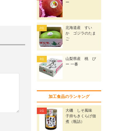
ー
北海道産 すい
か ゴジラのたま
ご
山梨県産 桃 ぴ
ー 一番
加工食品のランキング
大磯 しそ風味
子持ちきくらげ佃
煮（瓶詰）