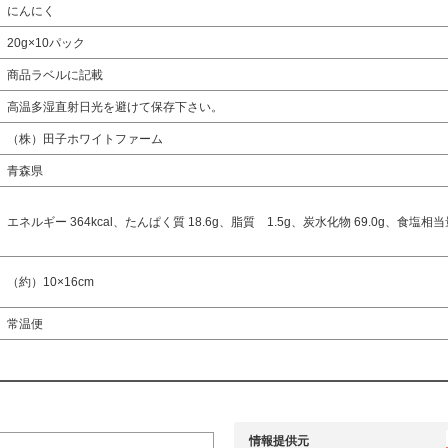
にんにく
20g×10パック
商品ラベルに記載
高温多湿直射日光を避けて保存下さい。
（株）田子ホワイトファーム
青森県
エネルギー 364kcal、たんぱく質 18.6g、脂質 1.5g、炭水化物 69.0g、食塩相当量 
（約）10×16cm
常温便
情報提供元