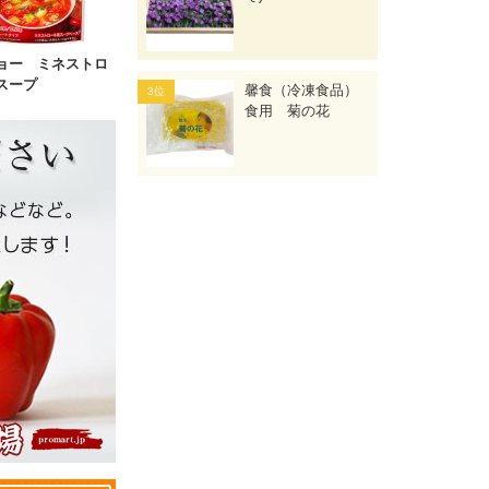
ョー ミネストロ
スープ
馨食（冷凍食品）
食用 菊の花