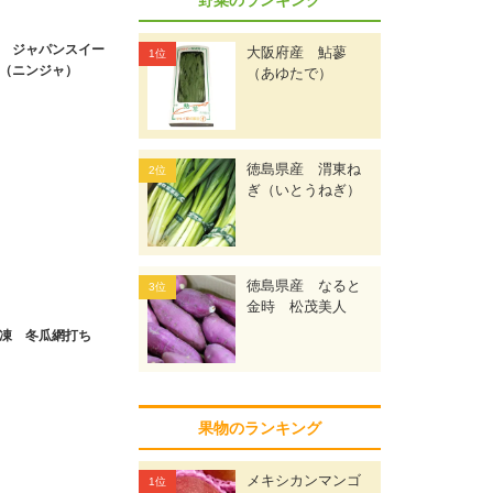
 ジャパンスイー
大阪府産 鮎蓼
（ニンジャ）
（あゆたで）
徳島県産 渭東ね
ぎ（いとうねぎ）
徳島県産 なると
金時 松茂美人
凍 冬瓜網打ち
果物のランキング
メキシカンマンゴ