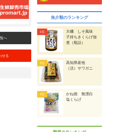
魚介類のランキング
大磯 しそ風味
子持ちきくらげ佃
覧へ
煮（瓶詰）
わせる
高知県産他
（活）サワガニ
かね徳 無漂白
塩くらげ
野菜のランキング