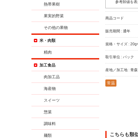
参考卸値を表
熱帯果樹
果実的野菜
商品コード
その他の果物
販売期間 : 通年
米・肉類
規格・サイズ : 20g
精肉
取引単位 : パック
加工食品
産地／加工地 : 青
肉加工品
常温
海産物
スイーツ
惣菜
調味料
こちらも類
麺類