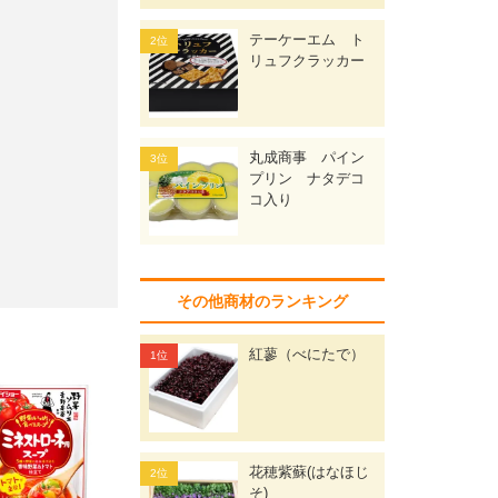
テーケーエム ト
リュフクラッカー
丸成商事 パイン
プリン ナタデコ
コ入り
その他商材のランキング
紅蓼（べにたで）
花穂紫蘇(はなほじ
そ)