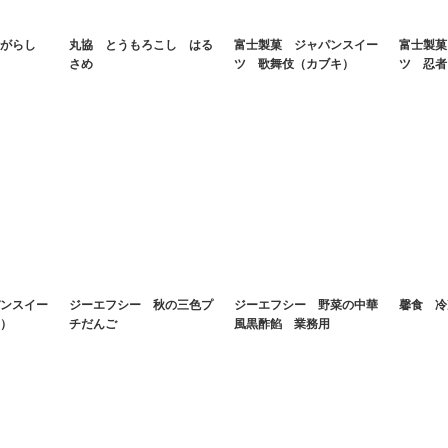
がらし
丸協 とうもろこし はる
富士製菓 ジャパンスイー
富士製菓
さめ
ツ 歌舞伎（カブキ）
ツ 忍者
ンスイー
ジーエフシー 秋の三色プ
ジーエフシー 野菜の中華
馨食 冷
）
チだんご
風黒酢餡 業務用