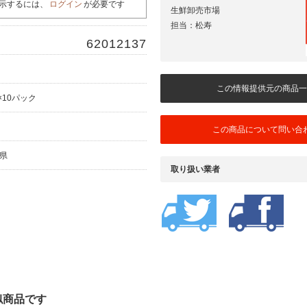
示するには、
ログイン
が必要です
生鮮卸売市場
担当：松寿
62012137
この情報提供元の商品一
×10パック
この商品について問い合
森県
取り扱い業者
似商品です