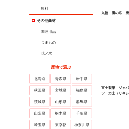
飲料
丸協 鷹の爪 唐
その他商材
調理用品
つまもの
花／木
産地で選ぶ
北海道
青森県
岩手県
富士製菓 ジャパ
秋田県
宮城県
福島県
ツ 力士（リキシ
茨城県
山形県
群馬県
山梨県
栃木県
千葉県
埼玉県
東京都
神奈川県