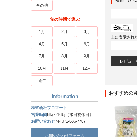
その他
旬の時期で選ぶ
1月
2月
3月
上に表示され
4月
5月
6月
7月
8月
9月
10月
11月
12月
通年
おすすめの
Information
株式会社プロマート
営業時間
8時～16時（水日祝休日）
お問い合わせ
tel.072-636-7707
お問い合わせフォーム