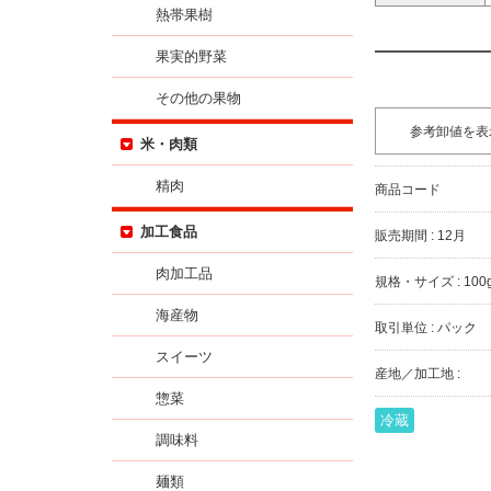
熱帯果樹
果実的野菜
その他の果物
参考卸値を表
米・肉類
精肉
商品コード
加工食品
販売期間 : 12月
肉加工品
規格・サイズ : 100
海産物
取引単位 : パック
スイーツ
産地／加工地 :
惣菜
冷蔵
調味料
麺類