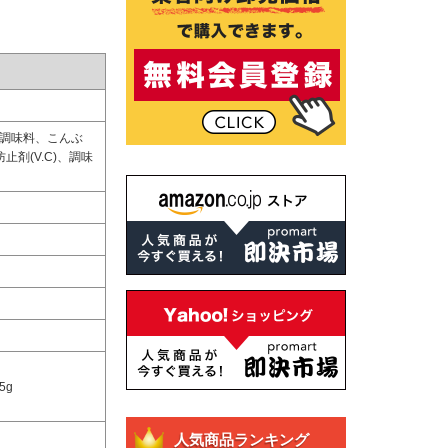
酵調味料、こんぶ
止剤(V.C)、調味
5g
人気商品ランキング