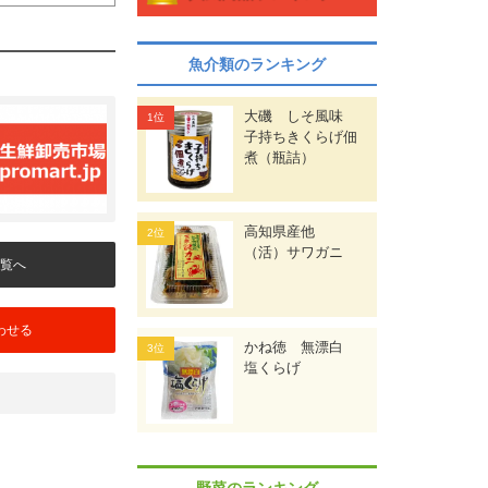
魚介類のランキング
大磯 しそ風味
子持ちきくらげ佃
煮（瓶詰）
高知県産他
（活）サワガニ
覧へ
わせる
かね徳 無漂白
塩くらげ
野菜のランキング