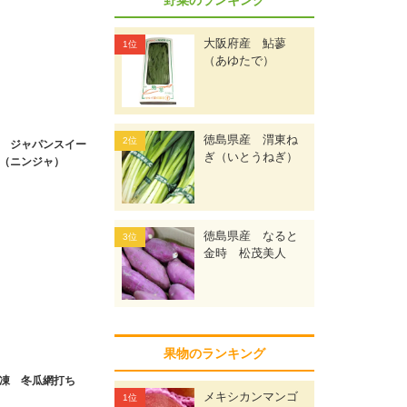
大阪府産 鮎蓼
（あゆたで）
徳島県産 渭東ね
 ジャパンスイー
ぎ（いとうねぎ）
（ニンジャ）
徳島県産 なると
金時 松茂美人
果物のランキング
凍 冬瓜網打ち
メキシカンマンゴ