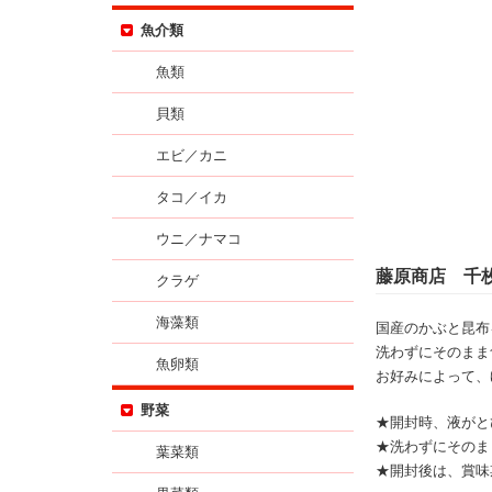
魚介類
魚類
貝類
エビ／カニ
タコ／イカ
ウニ／ナマコ
藤原商店 千
クラゲ
海藻類
国産のかぶと昆布
洗わずにそのまま
魚卵類
お好みによって、
野菜
★開封時、液がと
★洗わずにそのま
葉菜類
★開封後は、賞味