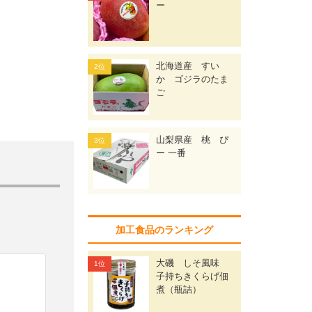
ー
北海道産 すい
か ゴジラのたま
ご
山梨県産 桃 ぴ
ー 一番
加工食品のランキング
大磯 しそ風味
子持ちきくらげ佃
煮（瓶詰）