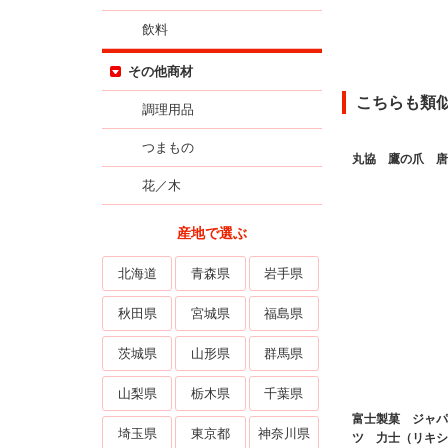
飲料
その他商材
こちらも類
調理用品
つまもの
丸協 鷹の爪 唐
花／木
産地で選ぶ
北海道
青森県
岩手県
秋田県
宮城県
福島県
茨城県
山形県
群馬県
山梨県
栃木県
千葉県
富士製菓 ジャパ
埼玉県
東京都
神奈川県
ツ 力士（リキシ