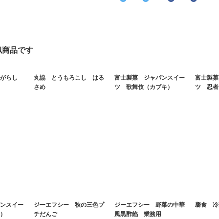
似商品です
がらし
丸協 とうもろこし はる
富士製菓 ジャパンスイー
富士製菓
さめ
ツ 歌舞伎（カブキ）
ツ 忍者
ンスイー
ジーエフシー 秋の三色プ
ジーエフシー 野菜の中華
馨食 冷
）
チだんご
風黒酢餡 業務用