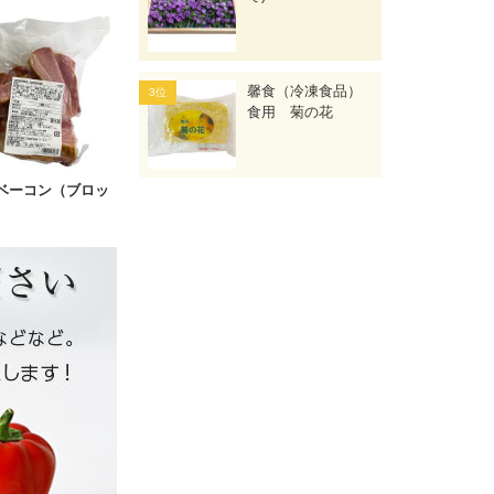
馨食（冷凍食品）
食用 菊の花
ベーコン（ブロッ