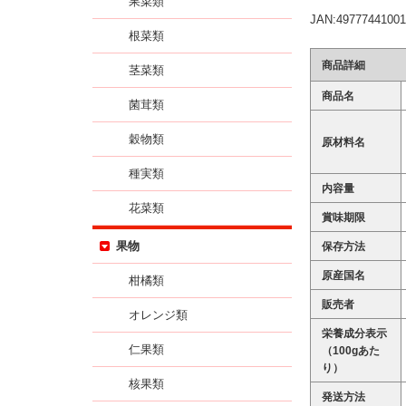
果菜類
JAN:49777441001
根菜類
商品詳細
茎菜類
商品名
菌茸類
穀物類
原材料名
種実類
内容量
花菜類
賞味期限
果物
保存方法
原産国名
柑橘類
販売者
オレンジ類
栄養成分表示
仁果類
（100gあた
り）
核果類
発送方法