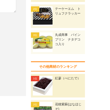
テーケーエム ト
リュフクラッカー
丸成商事 パイン
プリン ナタデコ
コ入り
その他商材のランキング
紅蓼（べにたで）
花穂紫蘇(はなほじ
そ)