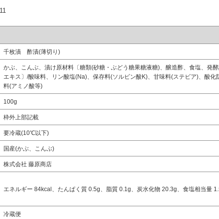
11
千枚漬 酢漬(薄切り)
かぶ、こんぶ、漬け原材料〔糖類(砂糖・ぶどう糖果糖液糖)、醸造酢、食塩、発
エキス〕/酸味料、リン酸塩(Na)、保存料(ソルビン酸K)、甘味料(ステビア)、酸化防
料(アミノ酸等)
100g
枠外上部記載
要冷蔵(10℃以下)
国産(かぶ、こんぶ)
株式会社 藤原商店
エネルギー 84kcal、たんぱく質 0.5g、脂質 0.1g、炭水化物 20.3g、食塩相当量 1.
冷蔵便