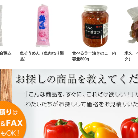
合鴨ム
魚そうめん（魚肉ねり製
食べるラー油きのこ 内
米久 
品）
容量800g
ク）