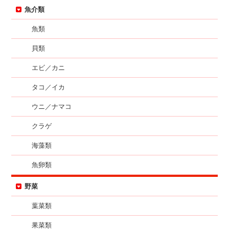
魚介類
魚類
貝類
エビ／カニ
タコ／イカ
ウニ／ナマコ
クラゲ
海藻類
魚卵類
野菜
葉菜類
果菜類