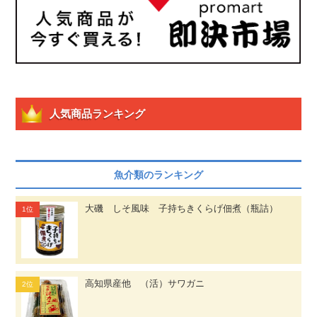
人気商品ランキング
魚介類のランキング
大磯 しそ風味 子持ちきくらげ佃煮（瓶詰）
高知県産他 （活）サワガニ