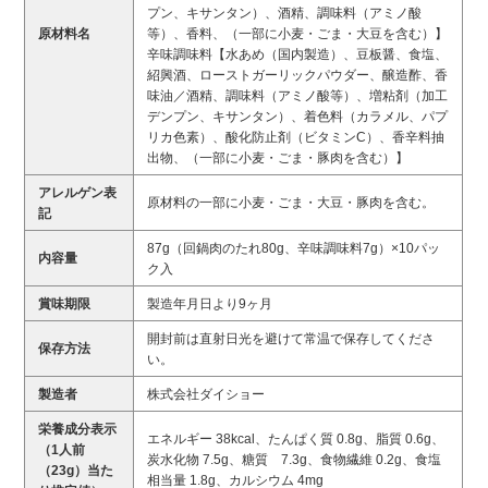
プン、キサンタン）、酒精、調味料（アミノ酸
原材料名
等）、香料、（一部に小麦・ごま・大豆を含む）】
辛味調味料【水あめ（国内製造）、豆板醤、食塩、
紹興酒、ローストガーリックパウダー、醸造酢、香
味油／酒精、調味料（アミノ酸等）、増粘剤（加工
デンプン、キサンタン）、着色料（カラメル、パプ
リカ色素）、酸化防止剤（ビタミンC）、香辛料抽
出物、（一部に小麦・ごま・豚肉を含む）】
アレルゲン表
原材料の一部に小麦・ごま・大豆・豚肉を含む。
記
87g（回鍋肉のたれ80g、辛味調味料7g）×10パッ
内容量
ク入
賞味期限
製造年月日より9ヶ月
開封前は直射日光を避けて常温で保存してくださ
保存方法
い。
製造者
株式会社ダイショー
栄養成分表示
エネルギー 38kcal、たんぱく質 0.8g、脂質 0.6g、
（1人前
炭水化物 7.5g、糖質 7.3g、食物繊維 0.2g、食塩
（23g）当た
相当量 1.8g、カルシウム 4mg