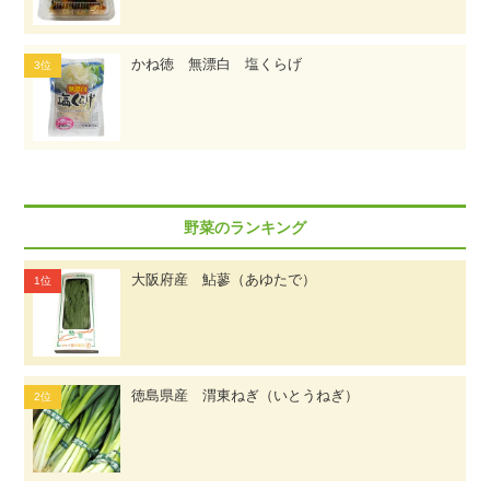
かね徳 無漂白 塩くらげ
野菜のランキング
大阪府産 鮎蓼（あゆたで）
徳島県産 渭東ねぎ（いとうねぎ）