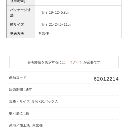
り推定値）
パッケージ寸
（約）19×12×5.8cm
法
箱サイズ
（約）21×24.5×11cm
発送方法
常温便
参考卸値を表示するには、
ログイン
が必要です
商品コード
62012214
販売期間 : 通年
規格・サイズ : 87g×10パック入
取引単位 : 箱
産地／加工地 : 東京都