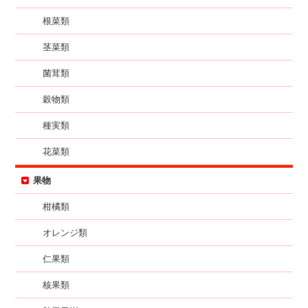
根菜類
茎菜類
菌茸類
穀物類
種実類
花菜類
果物
柑橘類
オレンジ類
仁果類
核果類