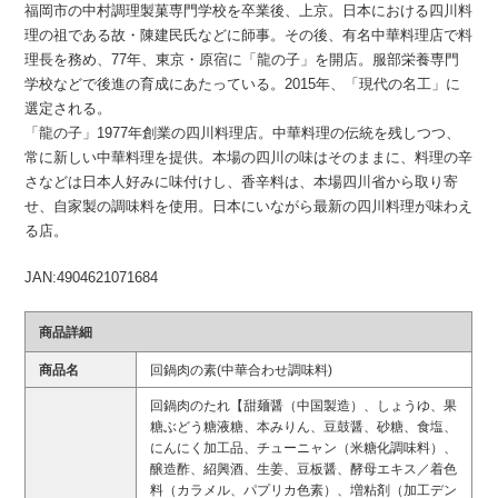
福岡市の中村調理製菓専門学校を卒業後、上京。日本における四川料
理の祖である故・陳建民氏などに師事。その後、有名中華料理店で料
理長を務め、77年、東京・原宿に「龍の子」を開店。服部栄養専門
学校などで後進の育成にあたっている。2015年、「現代の名工」に
選定される。
「龍の子」1977年創業の四川料理店。中華料理の伝統を残しつつ、
常に新しい中華料理を提供。本場の四川の味はそのままに、料理の辛
さなどは日本人好みに味付けし、香辛料は、本場四川省から取り寄
せ、自家製の調味料を使用。日本にいながら最新の四川料理が味わえ
る店。
JAN:4904621071684
商品詳細
商品名
回鍋肉の素(中華合わせ調味料)
回鍋肉のたれ【甜麺醤（中国製造）、しょうゆ、果
糖ぶどう糖液糖、本みりん、豆鼓醤、砂糖、食塩、
にんにく加工品、チューニャン（米糖化調味料）、
醸造酢、紹興酒、生姜、豆板醤、酵母エキス／着色
料（カラメル、パプリカ色素）、増粘剤（加工デン