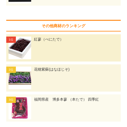
その他商材のランキング
紅蓼（べにたで）
花穂紫蘇(はなほじそ)
福岡県産 博多本蓼 （本たで） 四季紅