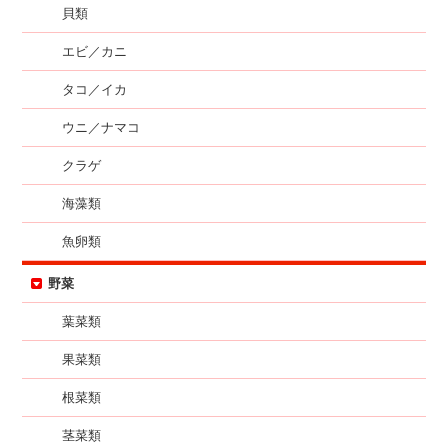
貝類
エビ／カニ
タコ／イカ
ウニ／ナマコ
クラゲ
海藻類
魚卵類
野菜
葉菜類
果菜類
根菜類
茎菜類