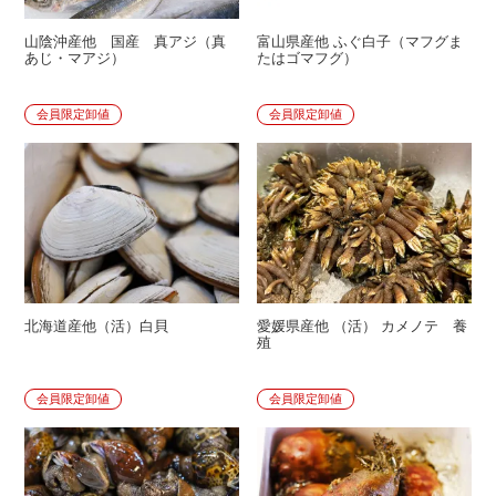
山陰沖産他 国産 真アジ（真
富山県産他 ふぐ白子（マフグま
あじ・マアジ）
たはゴマフグ）
会員限定卸値
会員限定卸値
北海道産他（活）白貝
愛媛県産他 （活） カメノテ 養
殖
会員限定卸値
会員限定卸値