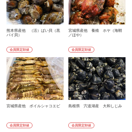
熊本県産他 （活）ばい貝（黒
宮城県産他 養殖 ホヤ（海鞘
バイ貝）
／ほや）
会員限定卸値
会員限定卸値
宮城県産他 ボイルシャコエビ
島根県 宍道湖産 大和しじみ
会員限定卸値
会員限定卸値