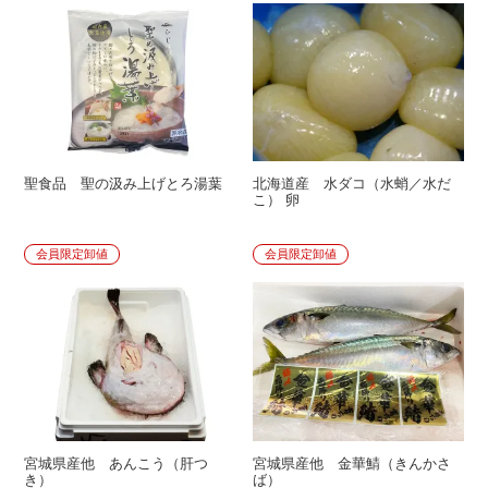
聖食品 聖の汲み上げとろ湯葉
北海道産 水ダコ（水蛸／水だ
こ） 卵
会員限定卸値
会員限定卸値
宮城県産他 あんこう（肝つ
宮城県産他 金華鯖（きんかさ
き）
ば）