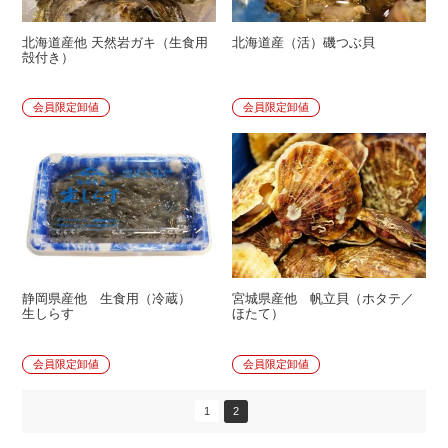
北海道産他 天然岩ガキ（生食用
北海道産（活）磯つぶ貝
殻付き）
会員限定卸値
会員限定卸値
静岡県産他 生食用（冷蔵）
宮城県産他 帆立貝（ホタテ／
生しらす
ほたて）
会員限定卸値
会員限定卸値
1
2