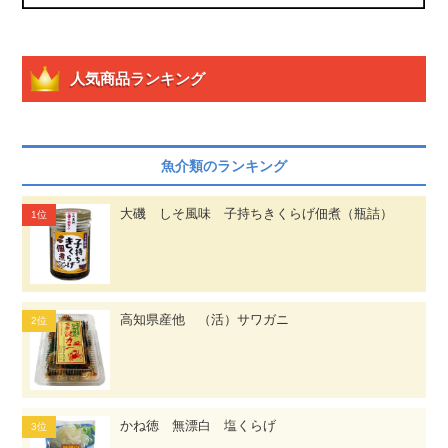
人気商品ランキング
魚介類のランキング
大磯 しそ風味 子持ちきくらげ佃煮（瓶詰）
高知県産他 （活）サワガニ
かね徳 無漂白 塩くらげ