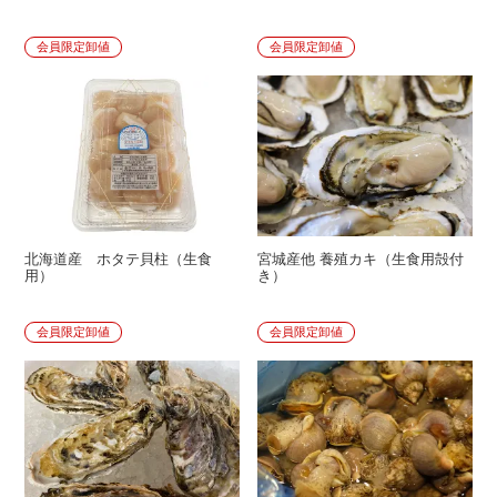
会員限定卸値
会員限定卸値
北海道産 ホタテ貝柱（生食
宮城産他 養殖カキ（生食用殻付
用）
き）
会員限定卸値
会員限定卸値