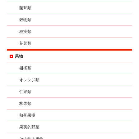
菌茸類
穀物類
種実類
花菜類
果物
柑橘類
オレンジ類
仁果類
核果類
熱帯果樹
果実的野菜
その他の果物