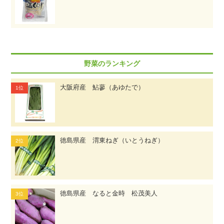
野菜のランキング
大阪府産 鮎蓼（あゆたで）
徳島県産 渭東ねぎ（いとうねぎ）
徳島県産 なると金時 松茂美人