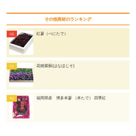
その他商材のランキング
紅蓼（べにたで）
花穂紫蘇(はなほじそ)
福岡県産 博多本蓼 （本たで） 四季紅