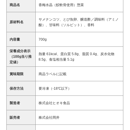
商品名
香梅水晶（鮫軟骨使用）惣菜
サメナンコツ、とび魚卵、醸造酢／調味料（アミノ
原材料名
酸）、甘味料（ソルビット）、香料
内容量
700g
栄養成分表示
熱量 61kcal、蛋白質 5.8g、脂質 0.4g、炭水化物
（100g当り推
8.5g、食塩相当量 5.1g
定値）
賞味期限
商品ラベルに記載
保存方法
要冷凍（-18℃以下）
製造者
株式会社ヒオキ食品
販売者
株式会社岡井