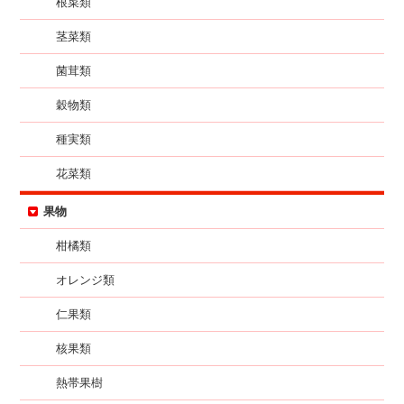
根菜類
茎菜類
菌茸類
穀物類
種実類
花菜類
果物
柑橘類
オレンジ類
仁果類
核果類
熱帯果樹