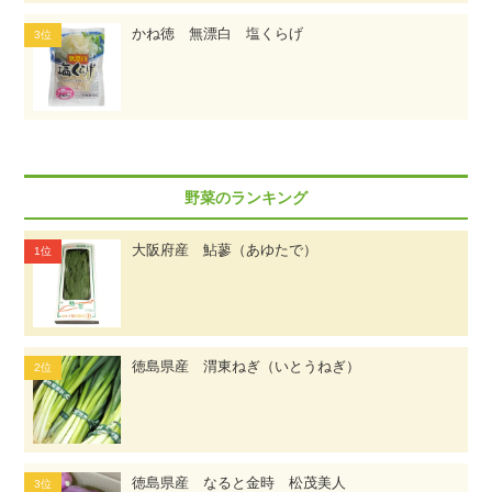
かね徳 無漂白 塩くらげ
野菜のランキング
大阪府産 鮎蓼（あゆたで）
徳島県産 渭東ねぎ（いとうねぎ）
徳島県産 なると金時 松茂美人