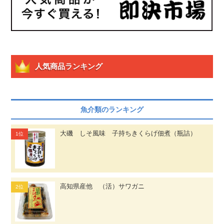
人気商品ランキング
魚介類のランキング
大磯 しそ風味 子持ちきくらげ佃煮（瓶詰）
高知県産他 （活）サワガニ