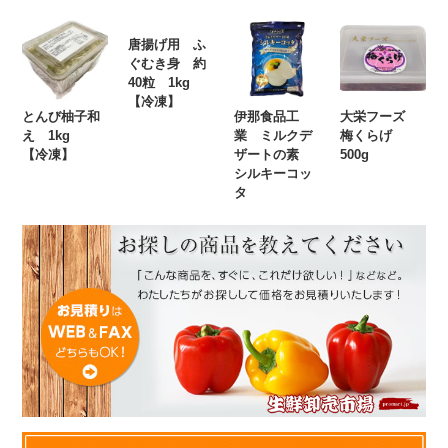
唐揚げ用 ふ
ぐむき身 約
40粒 1kg
【冷凍】
とんび柚子和
伊那食品工
大栄フーズ
え 1kg
業 ミルクデ
梅くらげ
【冷凍】
ザートの素
500g
シルキーコッ
タ