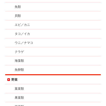
魚類
貝類
エビ／カニ
タコ／イカ
ウニ／ナマコ
クラゲ
海藻類
魚卵類
野菜
葉菜類
果菜類