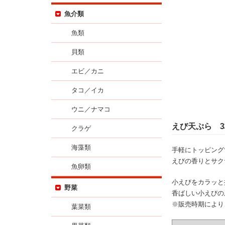
魚介類
魚類
貝類
エビ／カニ
タコ／イカ
ウニ／ナマコ
えび天ぷら 
クラゲ
海藻類
手軽にトッピング
えびの香りとサク
魚卵類
小えびをカラッと
野菜
香ばしい小えびの
※販売時期により
葉菜類