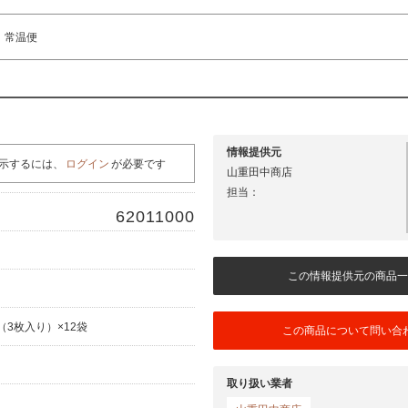
常温便
情報提供元
示するには、
ログイン
が必要です
山重田中商店
担当：
62011000
この情報提供元の商品一
g（3枚入り）×12袋
この商品について問い合
取り扱い業者