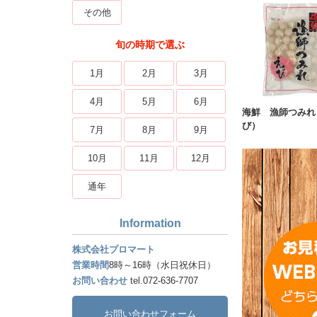
その他
旬の時期で選ぶ
1月
2月
3月
4月
5月
6月
海鮮 漁師つみれ
び）
7月
8月
9月
10月
11月
12月
通年
Information
株式会社プロマート
営業時間
8時～16時（水日祝休日）
お問い合わせ
tel.072-636-7707
お問い合わせフォーム