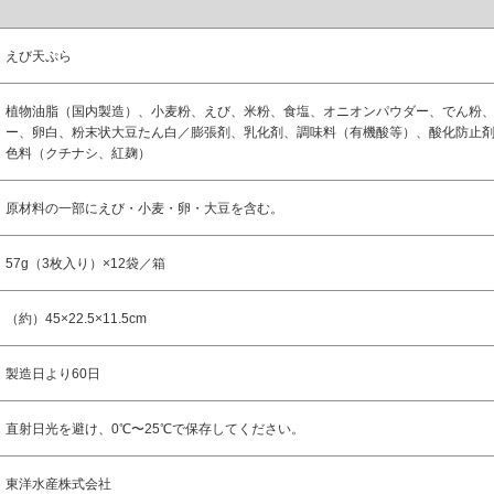
えび天ぷら
植物油脂（国内製造）、小麦粉、えび、米粉、食塩、オニオンパウダー、でん粉
ー、卵白、粉末状大豆たん白／膨張剤、乳化剤、調味料（有機酸等）、酸化防止剤
色料（クチナシ、紅麹）
原材料の一部にえび・小麦・卵・大豆を含む。
57g（3枚入り）×12袋／箱
（約）45×22.5×11.5cm
製造日より60日
直射日光を避け、0℃〜25℃で保存してください。
東洋水産株式会社