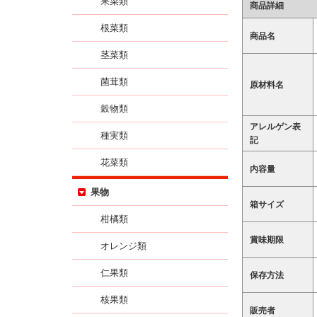
果菜類
商品詳細
根菜類
商品名
茎菜類
菌茸類
原材料名
穀物類
アレルゲン表
種実類
記
花菜類
内容量
果物
箱サイズ
柑橘類
賞味期限
オレンジ類
仁果類
保存方法
核果類
販売者