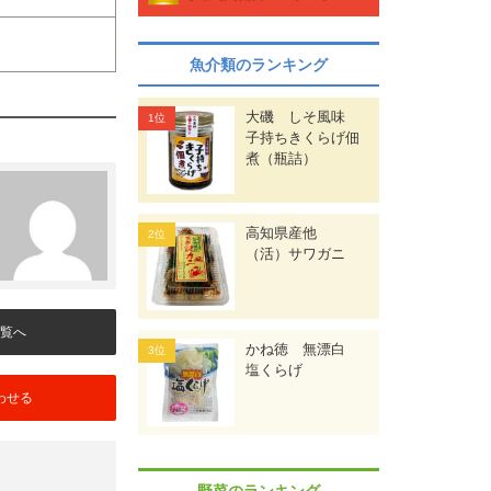
魚介類のランキング
大磯 しそ風味
子持ちきくらげ佃
煮（瓶詰）
高知県産他
（活）サワガニ
覧へ
かね徳 無漂白
塩くらげ
わせる
野菜のランキング