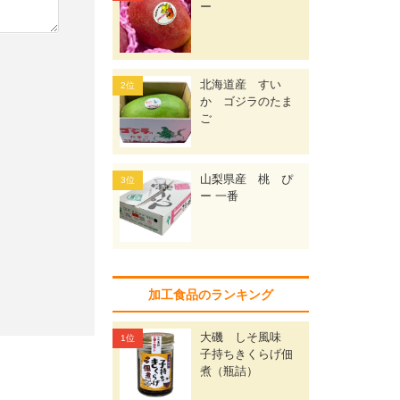
ー
北海道産 すい
か ゴジラのたま
ご
山梨県産 桃 ぴ
ー 一番
加工食品のランキング
大磯 しそ風味
子持ちきくらげ佃
煮（瓶詰）