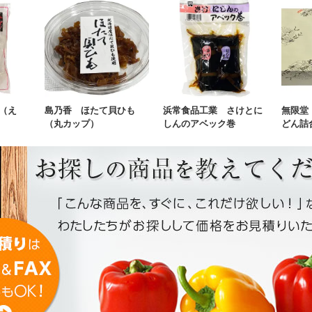
（え
島乃香 ほたて貝ひも
浜常食品工業 さけとに
無限堂
（丸カップ）
しんのアベック巻
どん詰