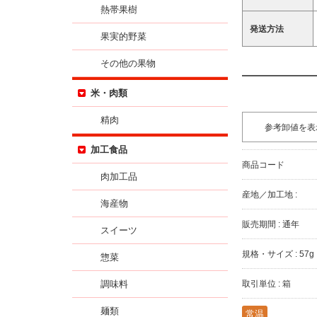
熱帯果樹
発送方法
果実的野菜
その他の果物
米・肉類
精肉
参考卸値を表
加工食品
商品コード
肉加工品
産地／加工地 :
海産物
販売期間 : 通年
スイーツ
規格・サイズ : 57
惣菜
調味料
取引単位 : 箱
麺類
常温