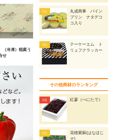
丸成商事 パイン
プリン ナタデコ
コ入り
テーケーエム ト
 （冷凍）稲庭う
リュフクラッカー
合せ
その他商材のランキング
紅蓼（べにたで）
花穂紫蘇(はなほじ
そ)