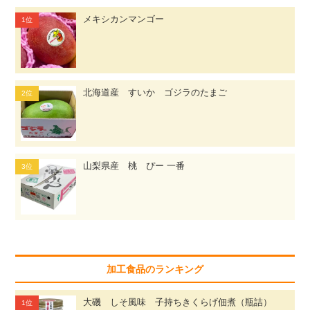
メキシカンマンゴー
北海道産 すいか ゴジラのたまご
山梨県産 桃 ぴー 一番
加工食品のランキング
大磯 しそ風味 子持ちきくらげ佃煮（瓶詰）