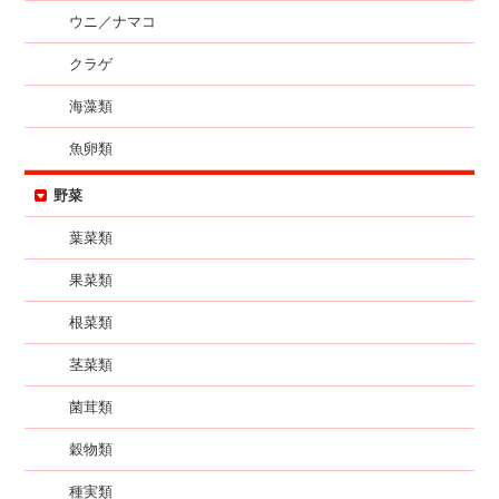
ウニ／ナマコ
クラゲ
海藻類
魚卵類
野菜
葉菜類
果菜類
根菜類
茎菜類
菌茸類
穀物類
種実類