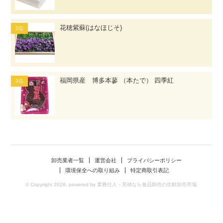
花穂紫蘇(はなほじそ)
福岡県産 博多本蓼 （本たで） 四季紅
卸売業者一覧
運営会社
プライバシーポリシー
環境保全への取り組み
特定商取引表記
© Copyright 2026. powered by 業務仕入・見積なら食品卸売の生鮮卸売市場.