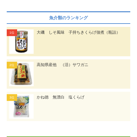
魚介類のランキング
大磯 しそ風味 子持ちきくらげ佃煮（瓶詰）
高知県産他 （活）サワガニ
かね徳 無漂白 塩くらげ