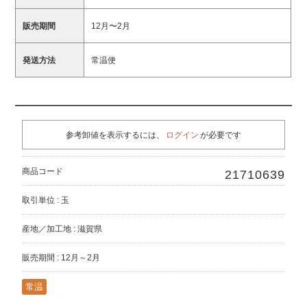
販売期間
12月〜2月
発送方法
常温便
参考卸値を表示するには、
ログイン
が必要です
商品コード
21710639
取引単位 : 玉
産地／加工地 : 滋賀県
販売期間 : 12月～2月
常温