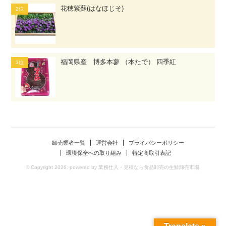
花穂紫蘇(はなほじそ)
福岡県産 博多本蓼 （本たで） 四季紅
卸売業者一覧
運営会社
プライバシーポリシー
環境保全への取り組み
特定商取引表記
© Copyright 2026. powered by 業務仕入・見積なら食品卸売の生鮮卸売市場.