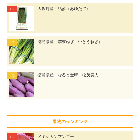
大阪府産 鮎蓼（あゆたで）
徳島県産 渭東ねぎ（いとうねぎ）
徳島県産 なると金時 松茂美人
果物のランキング
メキシカンマンゴー