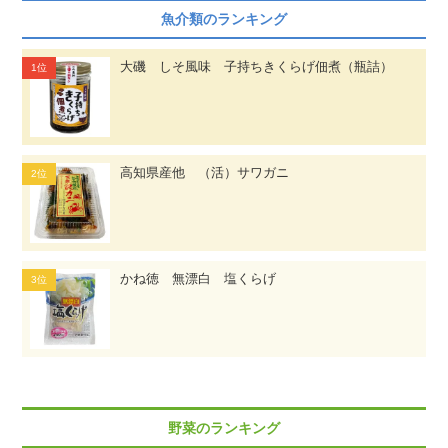
魚介類のランキング
大磯 しそ風味 子持ちきくらげ佃煮（瓶詰）
高知県産他 （活）サワガニ
かね徳 無漂白 塩くらげ
野菜のランキング