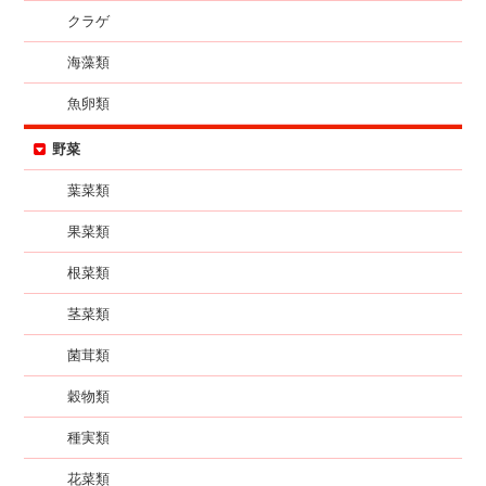
クラゲ
海藻類
魚卵類
野菜
葉菜類
果菜類
根菜類
茎菜類
菌茸類
穀物類
種実類
花菜類