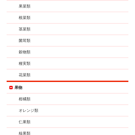
果菜類
根菜類
茎菜類
菌茸類
穀物類
種実類
花菜類
果物
柑橘類
オレンジ類
仁果類
核果類