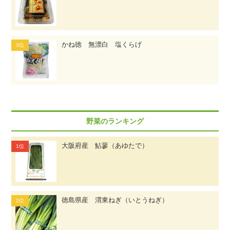
かね徳 無漂白 塩くらげ
野菜のランキング
大阪府産 鮎蓼（あゆたで）
徳島県産 渭東ねぎ（いとうねぎ）