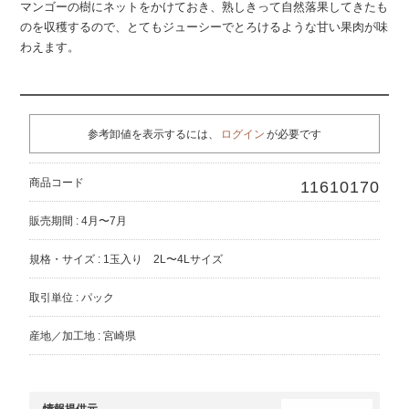
マンゴーの樹にネットをかけておき、熟しきって自然落果してきたも
のを収穫するので、とてもジューシーでとろけるような甘い果肉が味
わえます。
参考卸値を表示するには、
ログイン
が必要です
商品コード
11610170
販売期間 : 4月〜7月
規格・サイズ : 1玉入り 2L〜4Lサイズ
取引単位 : パック
産地／加工地 : 宮崎県
情報提供元