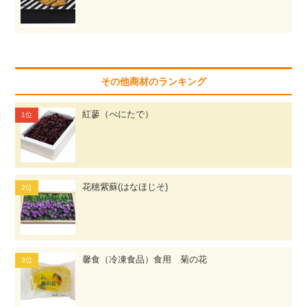
その他商材のランキング
紅蓼（べにたで）
花穂紫蘇(はなほじそ)
馨食（冷凍食品）食用 菊の花