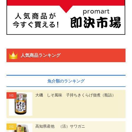
人気商品ランキング
魚介類のランキング
大磯 しそ風味 子持ちきくらげ佃煮（瓶詰）
高知県産他 （活）サワガニ