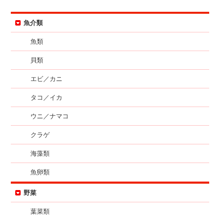
魚介類
魚類
貝類
エビ／カニ
タコ／イカ
ウニ／ナマコ
クラゲ
海藻類
魚卵類
野菜
葉菜類