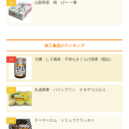
山梨県産 桃 ぴー 一番
加工食品のランキング
大磯 しそ風味 子持ちきくらげ佃煮（瓶詰）
丸成商事 パインプリン ナタデココ入り
テーケーエム トリュフクラッカー